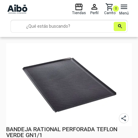
storefront
person
shopping_cart
menu
0
Tiendas
Perfil
Carrito
Menú
search
share
BANDEJA RATIONAL PERFORADA TEFLON
VERDE GN1/1