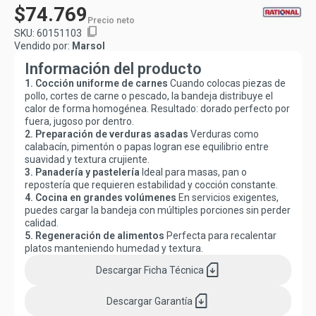
$74.769
Precio neto
content_copy
SKU:
60151103
Vendido por:
Marsol
Información del producto
1. Cocción uniforme de carnes
Cuando colocas piezas de
pollo, cortes de carne o pescado, la bandeja distribuye el
calor de forma homogénea. Resultado: dorado perfecto por
fuera, jugoso por dentro.
2. Preparación de verduras asadas
Verduras como
calabacín, pimentón o papas logran ese equilibrio entre
suavidad y textura crujiente.
3. Panadería y pastelería
Ideal para masas, pan o
repostería que requieren estabilidad y cocción constante.
4. Cocina en grandes volúmenes
En servicios exigentes,
puedes cargar la bandeja con múltiples porciones sin perder
calidad.
5. Regeneración de alimentos
Perfecta para recalentar
platos manteniendo humedad y textura.
sim_card_download
Descargar
Ficha Técnica
sim_card_download
Descargar
Garantía