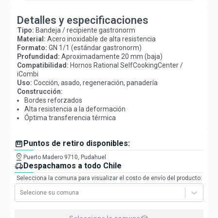
Detalles y especificaciones
Tipo:
Bandeja / recipiente gastronorm
Material:
Acero inoxidable de alta resistencia
Formato:
GN 1/1 (estándar gastronorm)
Profundidad:
Aproximadamente 20 mm (baja)
Compatibilidad:
Hornos Rational SelfCookingCenter /
iCombi
Uso:
Cocción, asado, regeneración, panadería
Construcción:
Bordes reforzados
Alta resistencia a la deformación
Óptima transferencia térmica
box
Puntos de retiro disponibles:
pin_drop
Puerto Madero 9710, Pudahuel
delivery_truck_speed
Despachamos a todo Chile
Selecciona la comuna para visualizar el costo de envío del producto:
Selecione su comuna